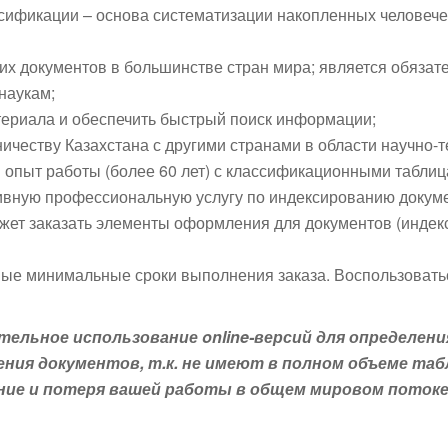
сификации – основа систематизации накопленных человечес
их документов в большинстве стран мира; является обязат
наукам;
териала и обеспечить быстрый поиск информации;
ничеству Казахстана с другими странами в области научно-
 опыт работы (более 60 лет) с классификационными таблиц
ивную профессиональную услугу по индексированию докуме
жет заказать элементы оформления для документов (индекс
ые минимальные сроки выполнения заказа. Воспользоватьс
ельное использование online-версий для определени
ния документов, т.к. не имеют в полном объеме та
ение и потеря вашей работы в общем мировом поток