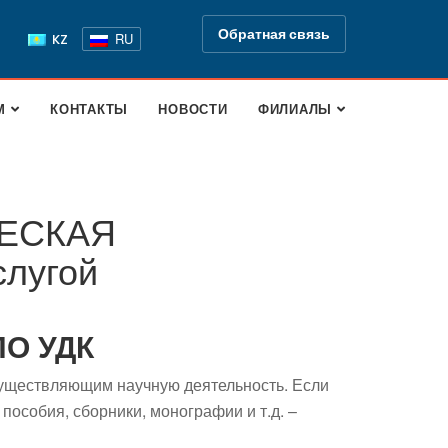
Обратная связь
RU
KZ
М
КОНТАКТЫ
НОВОСТИ
ФИЛИАЛЫ
ЕСКАЯ
слугой
О УДК
осуществляющим научную деятельность. Если
пособия, сборники, монографии и т.д. –
Поддержка РНТБ
RU
Онлайн-помощник